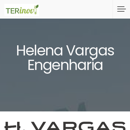
Skip
to
main
content
Helena Vargas
Engenharia